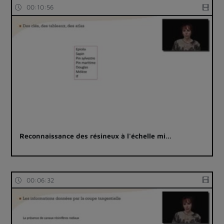
00:10:56
Reconnaissance des résineux à l'échelle mi…
00:06:32