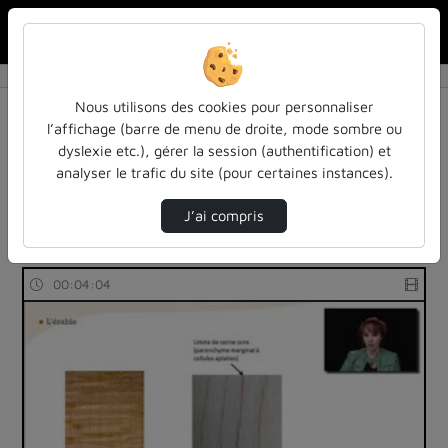
Rechercher u
Accueil
Rechercher
Résultats de la recherche
Nous utilisons des cookies pour personnaliser
l’affichage (barre de menu de droite, mode sombre ou
dyslexie etc.), gérer la session (authentification) et
Filtres actifs (cliquer pour en retirer) :
analyser le trafic du site (pour certaines instances).
Français
mooc-anatomie-du-bois
sciences-de-la-vie-biologie
J’ai compris
79 vidéos trouvées
00:04:04