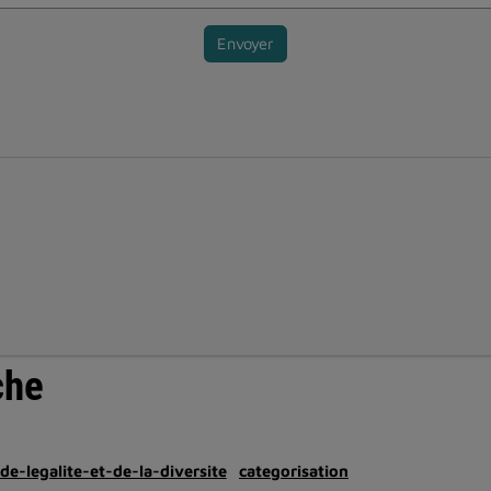
Envoyer
che
de-legalite-et-de-la-diversite
categorisation