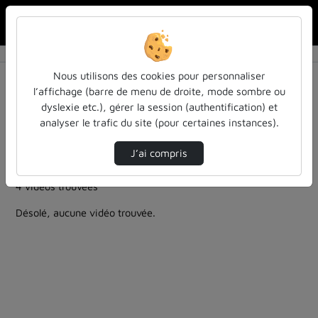
Rechercher u
Accueil
Rechercher
Résultats de la recherche
Nous utilisons des cookies pour personnaliser
l’affichage (barre de menu de droite, mode sombre ou
dyslexie etc.), gérer la session (authentification) et
Filtres actifs (cliquer pour en retirer) :
analyser le trafic du site (pour certaines instances).
Français
education
discrimination-et-gestion-de-legalite-et-de-la-diversite
J’ai compris
prejuges
4 vidéos trouvées
Désolé, aucune vidéo trouvée.