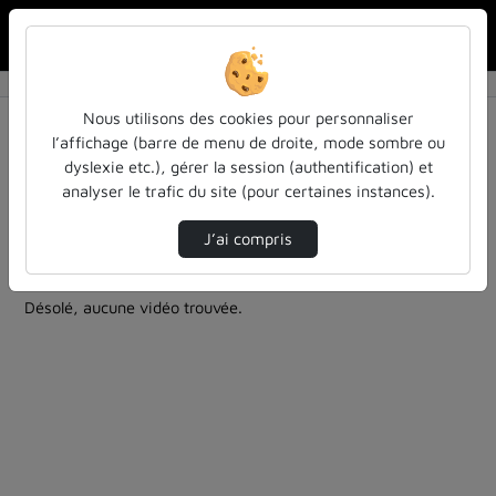
Rechercher u
Accueil
Rechercher
Résultats de la recherche
Nous utilisons des cookies pour personnaliser
l’affichage (barre de menu de droite, mode sombre ou
dyslexie etc.), gérer la session (authentification) et
Filtres actifs (cliquer pour en retirer) :
analyser le trafic du site (pour certaines instances).
Français
physique-appliquee
le-brunch-le-gout-de-partager-ses-idees
J’ai compris
1 vidéo trouvée
Désolé, aucune vidéo trouvée.