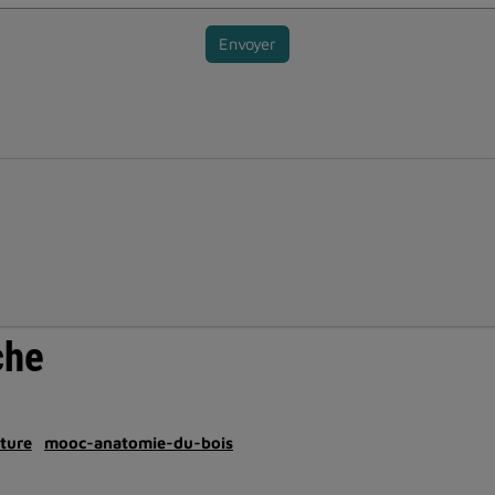
Envoyer
che
ture
mooc-anatomie-du-bois