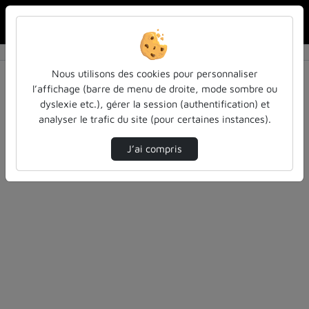
Rechercher u
Accueil
Rechercher
Résultats de la recherche
Nous utilisons des cookies pour personnaliser
l’affichage (barre de menu de droite, mode sombre ou
dyslexie etc.), gérer la session (authentification) et
Filtres actifs (cliquer pour en retirer) :
analyser le trafic du site (pour certaines instances).
Français
arbre
cours-formations
technologies
J’ai compris
4 vidéos trouvées
Désolé, aucune vidéo trouvée.