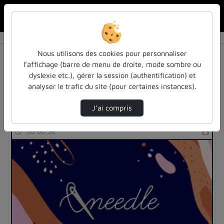
Rechercher u
Accueil
Rechercher
Résultats de la recherche
Nous utilisons des cookies pour personnaliser
l’affichage (barre de menu de droite, mode sombre ou
dyslexie etc.), gérer la session (authentification) et
Filtres actifs (cliquer pour en retirer) :
analyser le trafic du site (pour certaines instances).
Français
teasers
J’ai compris
189 vidéos trouvées
00:00:50