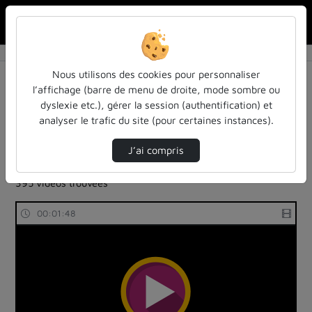
Rechercher u
Accueil
Rechercher
Résultats de la recherche
Nous utilisons des cookies pour personnaliser
l’affichage (barre de menu de droite, mode sombre ou
dyslexie etc.), gérer la session (authentification) et
Filtres actifs (cliquer pour en retirer) :
analyser le trafic du site (pour certaines instances).
Français
ieca-institut-europeen-de-cinema-et-daudiovisuel
J’ai compris
ieca-institut-europeen-de-cinema-et-daudiovisuel
395 vidéos trouvées
00:01:48