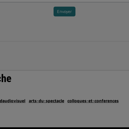
Envoyer
che
daudiovisuel
arts-du-spectacle
colloques-et-conferences