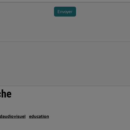
Envoyer
che
daudiovisuel
education