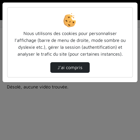
Rechercher u
Accueil
Rechercher
Résultats de la recherche
Nous utilisons des cookies pour personnaliser
l’affichage (barre de menu de droite, mode sombre ou
dyslexie etc.), gérer la session (authentification) et
Filtres actifs (cliquer pour en retirer) :
analyser le trafic du site (pour certaines instances).
Français
atilf-en-video
approches-feministes
colloques-et-conferences
J’ai compris
2 vidéos trouvées
Désolé, aucune vidéo trouvée.