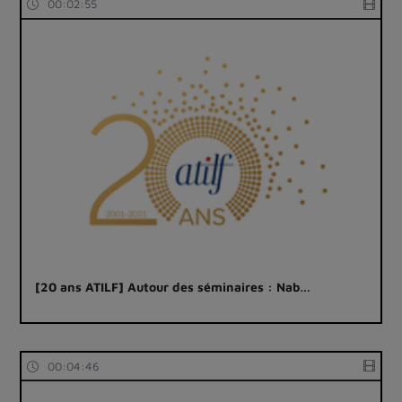
00:02:55
[20 ans ATILF] Autour des séminaires : Nab…
00:04:46