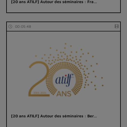
[20 ans ATILF] Autour des séminaires : Fra…
00:05:48
[20 ans ATILF] Autour des séminaires : Ber…