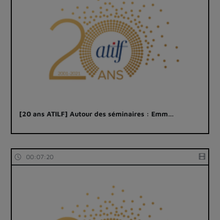
[20 ans ATILF] Autour des séminaires : Emm…
00:07:20