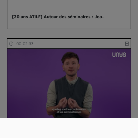
[20 ans ATILF] Autour des séminaires : Jea…
00:02:33
GREGORY MIRAS PORTRAIT