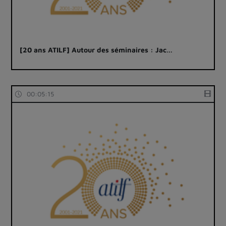
[20 ans ATILF] Autour des séminaires : Jac…
00:05:15