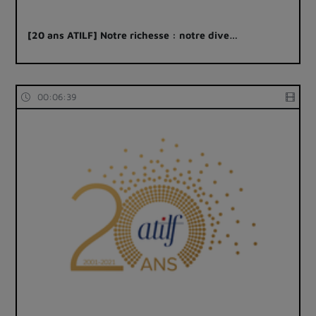
[20 ans ATILF] Notre richesse : notre dive…
00:06:39