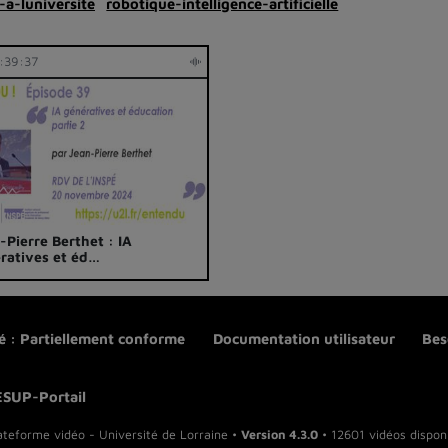
-a-luniversite
robotique-intelligence-artificielle
:39:37
-Pierre Berthet : IA
ratives et éd…
té : Partiellement conforme
Documentation utilisateur
Bes
ESUP-Portail
ateforme vidéo - Université de Lorraine •
Version 4.3.0
• 12601 vidéos disponi