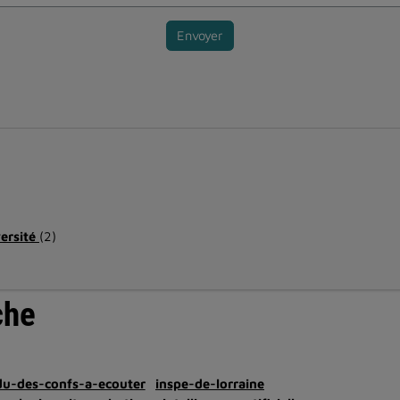
Envoyer
versité
(2)
che
du-des-confs-a-ecouter
inspe-de-lorraine