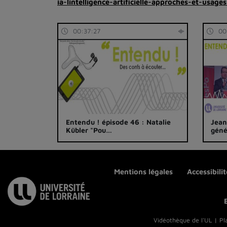
ia-lintelligence-artificielle-approches-et-usages
00:37:27
00
Entendu ! épisode 46 : Natalie
Jean
Kübler "Pou…
géné
Mentions légales
Accessibili
Vidéothèque de l'UL | Pl