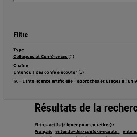
Filtre
Type
Colloques et Conférences
(2)
Chaîne
Entendu ! des confs à écouter
(2)
IA - L'intelligence artificielle : approches et usages à l'uni
Résultats de la recher
Filtres actifs (cliquer pour en retirer) :
Français
entendu-des-confs-a-ecouter
enten