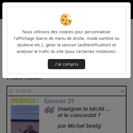
Rechercher u
Accueil
Rechercher
Résultats de la recherche
Nous utilisons des cookies pour personnaliser
l’affichage (barre de menu de droite, mode sombre ou
dyslexie etc.), gérer la session (authentification) et
Filtres actifs (cliquer pour en retirer) :
analyser le trafic du site (pour certaines instances).
Français
entendu-des-confs-a-ecouter
entendu-des-confs-a-ecouter
inspe-de-lorraine
J’ai compris
universite-de-lorraine
2 vidéos trouvées
01:27:02