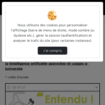
Rechercher u
Accueil
Rechercher
Résultats de la recherche
Nous utilisons des cookies pour personnaliser
l’affichage (barre de menu de droite, mode sombre ou
dyslexie etc.), gérer la session (authentification) et
Filtres actifs (cliquer pour en retirer) :
analyser le trafic du site (pour certaines instances).
Français
entendu-des-confs-a-ecouter
ia-lintelligence-artificielle-approches-et-usages-a-
J’ai compris
luniversite
entendu
robotique-intelligence-artificielle
ia-lintelligence-artificielle-approches-et-usages-a-
luniversite
1 vidéo trouvée
00:37:27