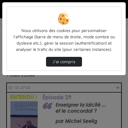
Rechercher u
Accueil
Rechercher
Résultats de la recherche
Nous utilisons des cookies pour personnaliser
l’affichage (barre de menu de droite, mode sombre ou
dyslexie etc.), gérer la session (authentification) et
Filtres actifs (cliquer pour en retirer) :
analyser le trafic du site (pour certaines instances).
Français
entendu-des-confs-a-ecouter
universite-de-lorraine
universite-de-lorraine
podcast
J’ai compris
histoire
colloques-et-conferences
1 vidéo trouvée
01:27:02