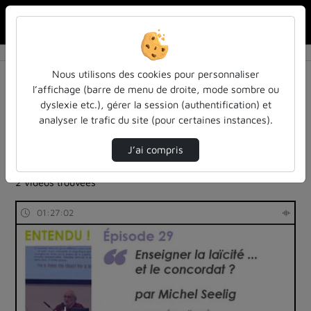
Rechercher u
Accueil
Rechercher
Résultats de la recherche
Nous utilisons des cookies pour personnaliser
l’affichage (barre de menu de droite, mode sombre ou
dyslexie etc.), gérer la session (authentification) et
Filtres actifs (cliquer pour en retirer) :
analyser le trafic du site (pour certaines instances).
Français
entendu-des-confs-a-ecouter
universite-de-lorraine
universite-de-lorraine
podcast
J’ai compris
colloques-et-conferences
entendu-des-confs-a-ecouter
2 vidéos trouvées
01:27:02