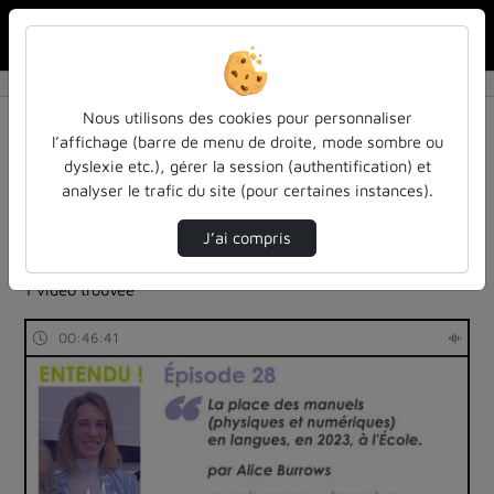
Rechercher u
Accueil
Rechercher
Résultats de la recherche
Nous utilisons des cookies pour personnaliser
l’affichage (barre de menu de droite, mode sombre ou
dyslexie etc.), gérer la session (authentification) et
Filtres actifs (cliquer pour en retirer) :
analyser le trafic du site (pour certaines instances).
Français
entendu-des-confs-a-ecouter
universite-de-lorraine
podcast
universite-de-lorraine
J’ai compris
langues-sciences-du-langage
1 vidéo trouvée
00:46:41