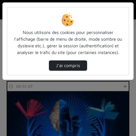
Rechercher u
Accueil
Rechercher
Résultats de la recherche
Nous utilisons des cookies pour personnaliser
l’affichage (barre de menu de droite, mode sombre ou
dyslexie etc.), gérer la session (authentification) et
Filtres actifs (cliquer pour en retirer) :
analyser le trafic du site (pour certaines instances).
Français
entendu-des-confs-a-ecouter
histoire
inspe-de-lorraine
entendu-des-confs-a-ecouter
J’ai compris
5 vidéos trouvées
00:51:07