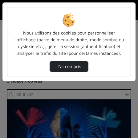
Rechercher u
Accueil
Rechercher
Résultats de la recherche
Nous utilisons des cookies pour personnaliser
l’affichage (barre de menu de droite, mode sombre ou
dyslexie etc.), gérer la session (authentification) et
Filtres actifs (cliquer pour en retirer) :
analyser le trafic du site (pour certaines instances).
Français
entendu-des-confs-a-ecouter
histoire
inspe-de-lorraine
entendu-des-confs-a-ecouter
J’ai compris
colloques-et-conferences
5 vidéos trouvées
00:51:07