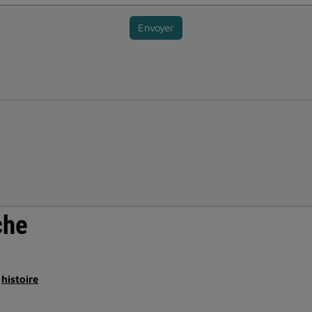
Envoyer
che
histoire