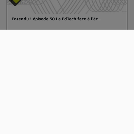
Entendu ! épisode 50 La EdTech face à l'éc…
00:33:44
Entendu! épisode 47 : Usages, usager et ac…
00:34:12