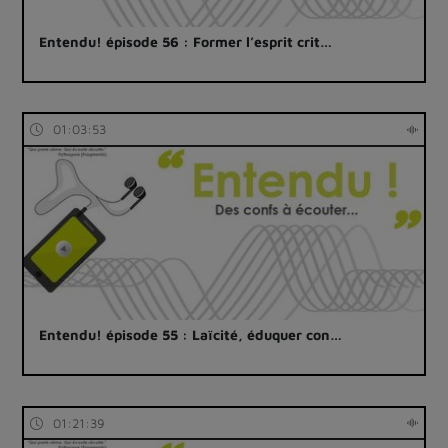
Entendu! épisode 56 : Former l’esprit crit…
01:03:53
Entendu! épisode 55 : Laïcité, éduquer con…
01:21:39