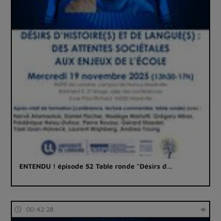
ENTENDU ! épisode 52 Table ronde "Désirs d…
00:42:28