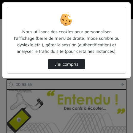
Rechercher u
Accueil
Rechercher
Résultats de la recherche
Nous utilisons des cookies pour personnaliser
l’affichage (barre de menu de droite, mode sombre ou
dyslexie etc.), gérer la session (authentification) et
Filtres actifs (cliquer pour en retirer) :
analyser le trafic du site (pour certaines instances).
Français
entendu-des-confs-a-ecouter
inspe-de-lorraine
J’ai compris
68 vidéos trouvées
00:53:55