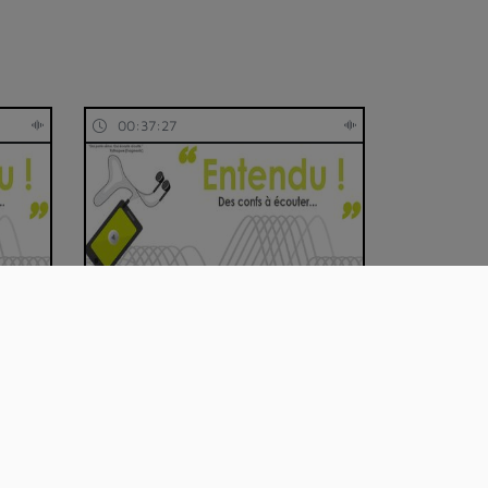
00:37:27
Entendu ! épisode 46 : Natalie
Kübler "Pou…
00:50:18