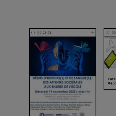
00:21:03
00
Ente
Répo