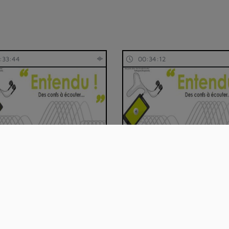
:33:44
00:34:12
ndu! épisode 47 : Usages,
Entendu! épisode 47 : E-
er et ac…
portfolio de forma…
:47:25
01:10:38