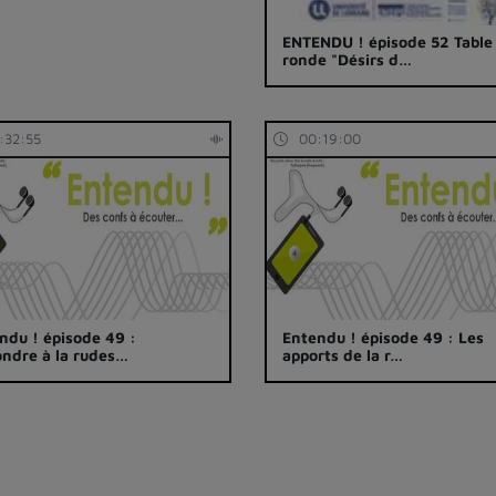
ENTENDU ! épisode 52 Table
ronde "Désirs d…
:32:55
00:19:00
ndu ! épisode 49 :
Entendu ! épisode 49 : Les
ndre à la rudes…
apports de la r…