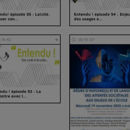
ndu! épisode 55 : Laïcité,
Entendu ! épisode 54 : Enje
quer con…
des usages e…
:19:42
00:51:07
ndu ! épisode 53 : La
ontre avec l…