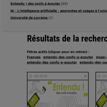
Entendu ! des confs à écouter
(68)
IA - L'intelligence artificielle : approches et usages à l'uni
Université de Lorraine
(2)
Résultats de la recher
Filtres actifs (cliquer pour en retirer) :
Français
entendu-des-confs-a-ecouter
inspe-
entendu-des-confs-a-ecouter
entendu-des-co
00:53:55
01