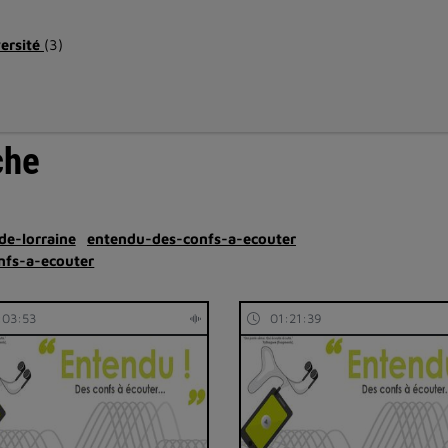
versité
(3)
che
de-lorraine
entendu-des-confs-a-ecouter
nfs-a-ecouter
:03:53
01:21:39