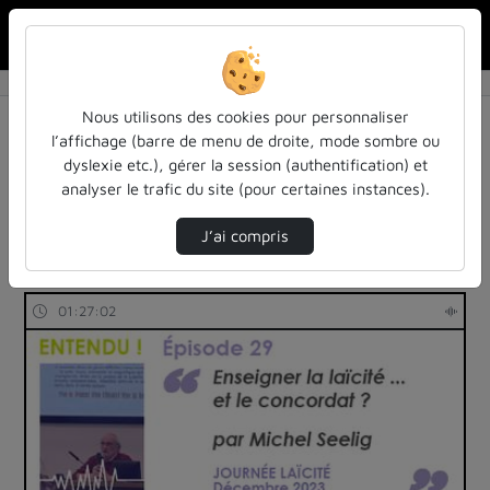
Rechercher u
Accueil
Rechercher
Résultats de la recherche
Nous utilisons des cookies pour personnaliser
l’affichage (barre de menu de droite, mode sombre ou
dyslexie etc.), gérer la session (authentification) et
Filtres actifs (cliquer pour en retirer) :
analyser le trafic du site (pour certaines instances).
Français
entendu-des-confs-a-ecouter
podcast
universite-de-lorraine
J’ai compris
2 vidéos trouvées
01:27:02