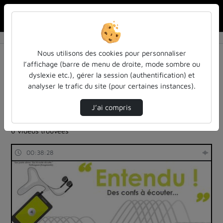
Rechercher u
Accueil
Rechercher
Résultats de la recherche
Nous utilisons des cookies pour personnaliser
l’affichage (barre de menu de droite, mode sombre ou
dyslexie etc.), gérer la session (authentification) et
Filtres actifs (cliquer pour en retirer) :
analyser le trafic du site (pour certaines instances).
Français
entendu-des-confs-a-ecouter
autres
entendu-des-confs-a-ecouter
J’ai compris
entendu-des-confs-a-ecouter
education
6 vidéos trouvées
00:38:28