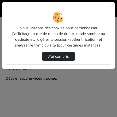
Rechercher u
Accueil
Rechercher
Résultats de la recherche
Nous utilisons des cookies pour personnaliser
l’affichage (barre de menu de droite, mode sombre ou
dyslexie etc.), gérer la session (authentification) et
Filtres actifs (cliquer pour en retirer) :
analyser le trafic du site (pour certaines instances).
Français
la-philo-en-petits-morceaux
questions-cles-de-philosophie-des-sciences
J’ai compris
analyse-critique
1 vidéo trouvée
Désolé, aucune vidéo trouvée.