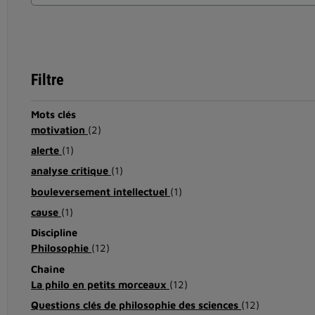
Filtre
Mots clés
motivation
(2)
alerte
(1)
analyse critique
(1)
bouleversement intellectuel
(1)
cause
(1)
Discipline
Philosophie
(12)
Chaîne
La philo en petits morceaux
(12)
Questions clés de philosophie des sciences
(12)