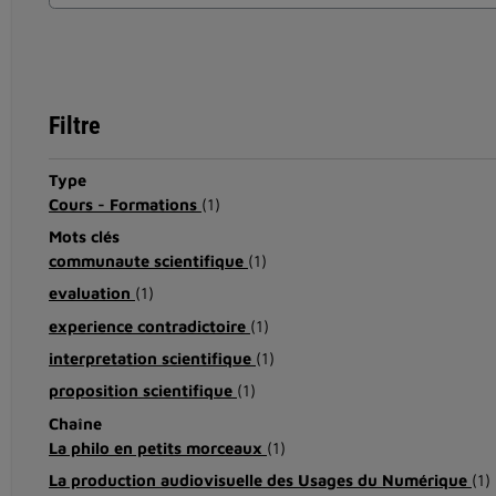
Filtre
Type
Cours - Formations
(1)
Mots clés
communaute scientifique
(1)
evaluation
(1)
experience contradictoire
(1)
interpretation scientifique
(1)
proposition scientifique
(1)
Chaîne
La philo en petits morceaux
(1)
La production audiovisuelle des Usages du Numérique
(1)