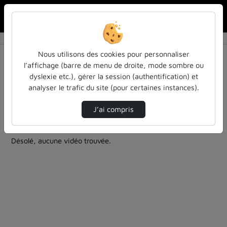
Rechercher u
Accueil
Rechercher
Résultats de la recherche
Nous utilisons des cookies pour personnaliser
l’affichage (barre de menu de droite, mode sombre ou
dyslexie etc.), gérer la session (authentification) et
Filtres actifs (cliquer pour en retirer) :
analyser le trafic du site (pour certaines instances).
Français
la-philo-en-petits-morceaux
analyse-critique
questions-cles-de-philosophie-des-sciences
J’ai compris
0 vidéo trouvée
Désolé, aucune vidéo trouvée.