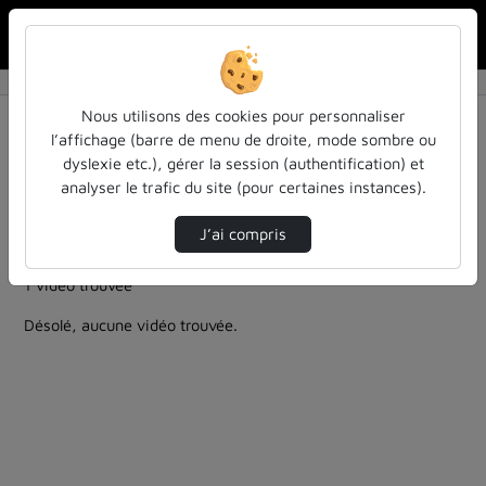
Rechercher u
Accueil
Rechercher
Résultats de la recherche
Nous utilisons des cookies pour personnaliser
l’affichage (barre de menu de droite, mode sombre ou
dyslexie etc.), gérer la session (authentification) et
Filtres actifs (cliquer pour en retirer) :
analyser le trafic du site (pour certaines instances).
Français
la-philo-en-petits-morceaux
bouleversement-intellectuel
J’ai compris
questions-cles-de-philosophie-des-sciences
1 vidéo trouvée
Désolé, aucune vidéo trouvée.