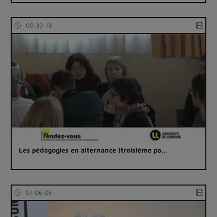
00:39:18
Les pédagogies en alternance (troisième pa…
01:06:06