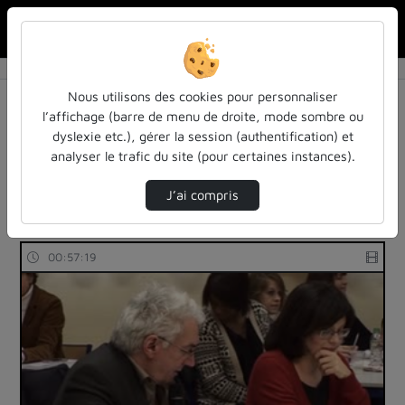
Rechercher u
Accueil
Rechercher
Résultats de la recherche
Nous utilisons des cookies pour personnaliser
l’affichage (barre de menu de droite, mode sombre ou
dyslexie etc.), gérer la session (authentification) et
Filtres actifs (cliquer pour en retirer) :
analyser le trafic du site (pour certaines instances).
Français
les-rendez-vous-des-acteurs-de-la-fia
education
les-rendez-vous-des-acteurs-de-la-fia
J’ai compris
57 vidéos trouvées
00:57:19