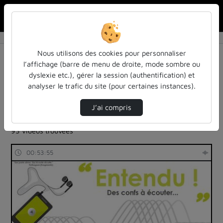
Rechercher u
Accueil
Rechercher
Résultats de la recherche
Nous utilisons des cookies pour personnaliser
l’affichage (barre de menu de droite, mode sombre ou
dyslexie etc.), gérer la session (authentification) et
Filtres actifs (cliquer pour en retirer) :
analyser le trafic du site (pour certaines instances).
Français
education
entendu-des-confs-a-ecouter
entendu-des-confs-a-ecouter
J’ai compris
entendu-des-confs-a-ecouter
93 vidéos trouvées
00:53:55