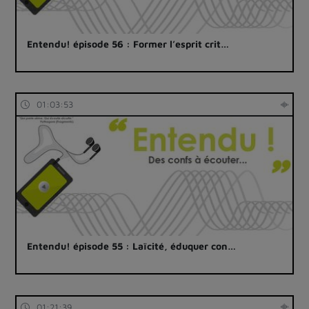
Entendu! épisode 56 : Former l’esprit crit…
01:03:53
Entendu! épisode 55 : Laïcité, éduquer con…
01:21:39