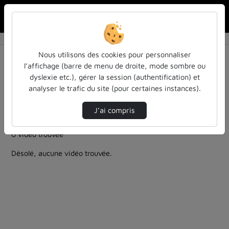
Rechercher u
Accueil
Rechercher
Résultats de la recherche
Nous utilisons des cookies pour personnaliser
l’affichage (barre de menu de droite, mode sombre ou
dyslexie etc.), gérer la session (authentification) et
Filtres actifs (cliquer pour en retirer) :
analyser le trafic du site (pour certaines instances).
Français
education
entendu-des-confs-a-ecouter
entendu-des-confs-a-ecouter
inspe-de-lorraine
J’ai compris
pleiades
colloques-et-conferences
0 vidéo trouvée
Désolé, aucune vidéo trouvée.