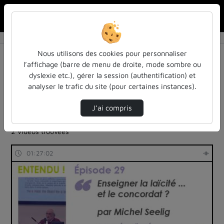
Rechercher u
Accueil
Rechercher
Résultats de la recherche
Nous utilisons des cookies pour personnaliser
l’affichage (barre de menu de droite, mode sombre ou
dyslexie etc.), gérer la session (authentification) et
Filtres actifs (cliquer pour en retirer) :
analyser le trafic du site (pour certaines instances).
Français
education
entendu-des-confs-a-ecouter
entendu-des-confs-a-ecouter
inspe-de-lorraine
J’ai compris
universite-de-lorraine
universite-de-lorraine
2 vidéos trouvées
01:27:02