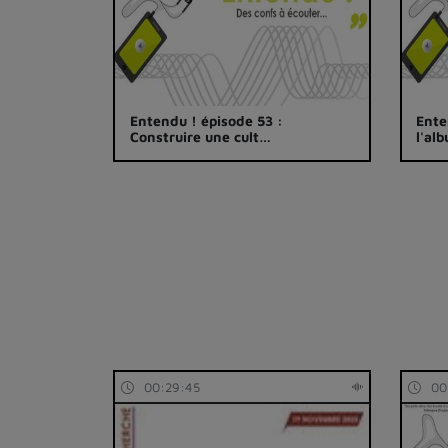
Entendu ! épisode 53 :
Ente
Construire une cult…
l'al
00:29:45
00