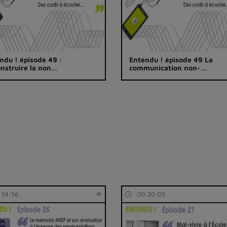
ndu ! épisode 49 :
Entendu ! épisode 49 La
nstruire la non…
communication non-…
:34:56
00:20:05