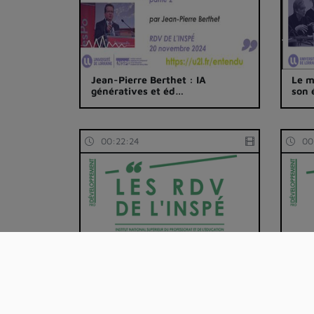
Jean-Pierre Berthet : IA
Le m
génératives et éd…
son 
00:22:24
00
Les enjeux actuels de
Les 
l'enseignement de Dé…
l'en