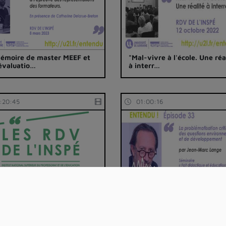
émoire de master MEEF et
"Mal-vivre à l'école. Une réa
évaluatio…
à interr…
:20:45
01:00:16
enjeux actuels de
Jean-marc Lange : La
seignement de Dé…
problématisation crit…