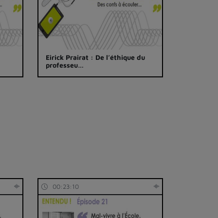
Eirick Prairat : De l’éthique du
professeu…
00:23:10