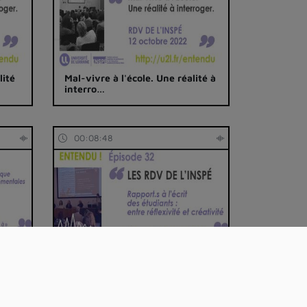
lité
Mal-vivre à l'école. Une réalité à
interro…
00:08:48
Entendu ! épisode 32 (2/5) : Mon
mémoire M…