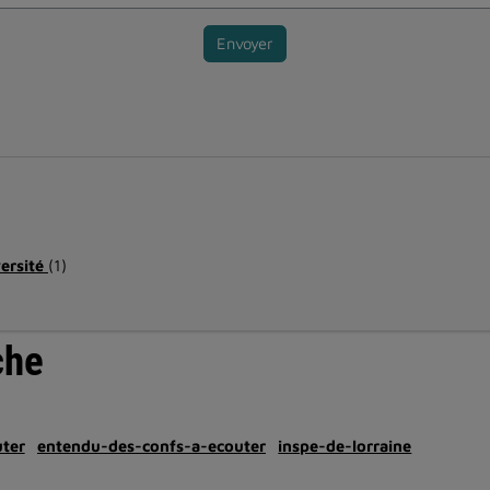
Envoyer
versité
(1)
che
ter
entendu-des-confs-a-ecouter
inspe-de-lorraine