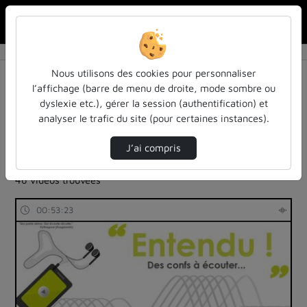
Rechercher u
Accueil
Rechercher
Résultats de la recherche
Nous utilisons des cookies pour personnaliser
l’affichage (barre de menu de droite, mode sombre ou
dyslexie etc.), gérer la session (authentification) et
Filtres actifs (cliquer pour en retirer) :
analyser le trafic du site (pour certaines instances).
Français
education
entendu-des-confs-a-ecouter
entendu-des-confs-a-ecouter
inspe-de-lorraine
J’ai compris
colloques-et-conferences
46 vidéos trouvées
00:53:23