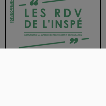
Les enjeux actuels de l'enseignement de Dé…
00:20:45