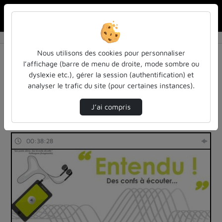
Rechercher u
Accueil
Rechercher
Résultats de la recherche
Nous utilisons des cookies pour personnaliser
l’affichage (barre de menu de droite, mode sombre ou
dyslexie etc.), gérer la session (authentification) et
Filtres actifs (cliquer pour en retirer) :
analyser le trafic du site (pour certaines instances).
Français
education
entendu-des-confs-a-ecouter
entendu-des-confs-a-ecouter
autres
inspe-de-lorraine
J’ai compris
5 vidéos trouvées
00:38:28