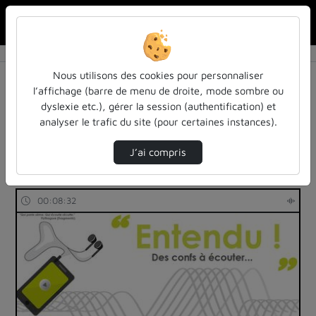
Rechercher u
Accueil
Rechercher
Résultats de la recherche
Nous utilisons des cookies pour personnaliser
l’affichage (barre de menu de droite, mode sombre ou
dyslexie etc.), gérer la session (authentification) et
Filtres actifs (cliquer pour en retirer) :
analyser le trafic du site (pour certaines instances).
Français
education
entendu-des-confs-a-ecouter
entendu-des-confs-a-ecouter
colloques-et-conferences
J’ai compris
85 vidéos trouvées
00:08:32