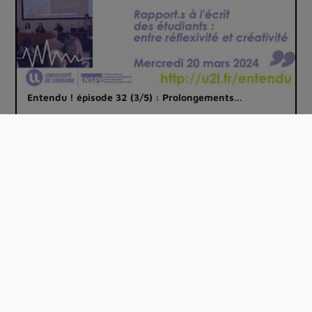
Entendu ! épisode 32 (3/5) : Prolongements…
01:05:22
Entendu ! épisode 32 (1/5) : Écrits réflex…