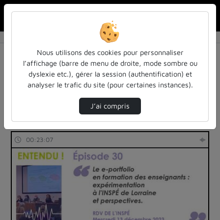
Rechercher u
Accueil
Rechercher
Résultats de la recherche
Nous utilisons des cookies pour personnaliser
l’affichage (barre de menu de droite, mode sombre ou
dyslexie etc.), gérer la session (authentification) et
Filtres actifs (cliquer pour en retirer) :
analyser le trafic du site (pour certaines instances).
Français
education
entendu-des-confs-a-ecouter
pleiades
J’ai compris
6 vidéos trouvées
00:23:07