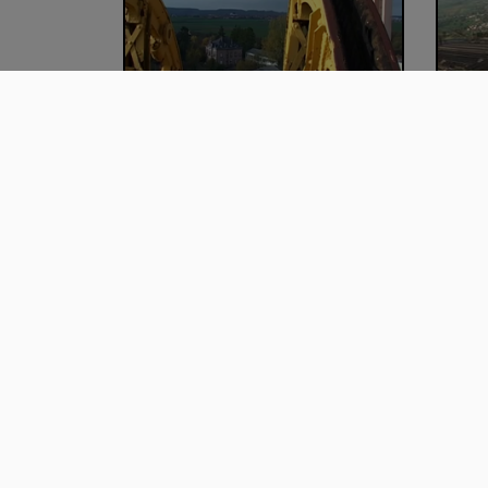
Histoire industrielle de la
La s
Grande Région
Luxe
00:05:33
00
La transformation du paysage
L'ap
industriel : …
du 