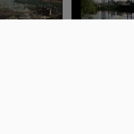
idérurgie dans le sud du
La sidérurgie dans le sud du
mbourg - 2
Luxembourg - 3
:00:56
00:02:42
rès-sidérurgie dans la vallée
Mons et le Borinage
Merle…