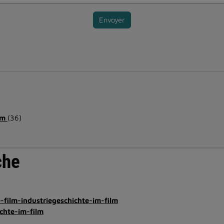
Envoyer
ilm
(36)
che
le-film-industriegeschichte-im-film
ichte-im-film