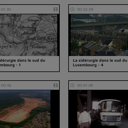
:01:30
00:02:09
idérurgie dans le sud du
La sidérurgie dans le sud du
mbourg - 1
Luxembourg - 4
:00:56
00:01:06