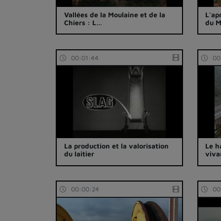
Vallées de la Moulaine et de la
L'ap
Chiers : L…
du 
00:01:44
00
La production et la valorisation
Le h
du laitier
viva
00:00:24
00