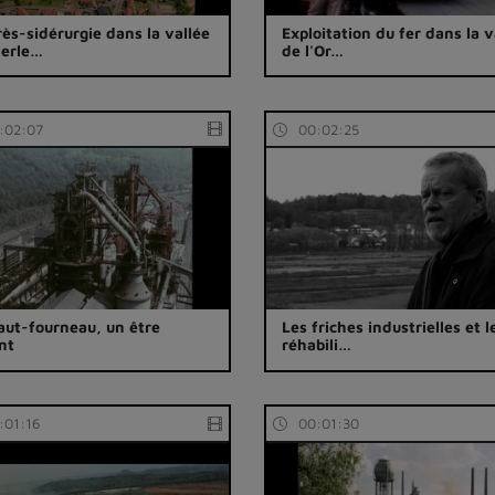
rès-sidérurgie dans la vallée
Exploitation du fer dans la v
Merle…
de l'Or…
:02:07
00:02:25
aut-fourneau, un être
Les friches industrielles et l
nt
réhabili…
:01:16
00:01:30