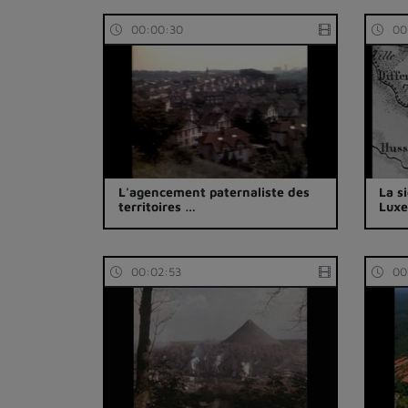
00:00:30
00
L'agencement paternaliste des
La s
territoires …
Luxe
00:02:53
00