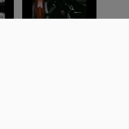
Vallées de la Moulaine et de la
Chiers : H…
00:01:30
Apparition et acclimatation du
haut-fourne…