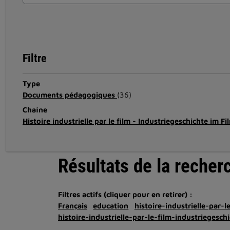
Filtre
Type
Documents pédagogiques
(36)
Chaîne
Histoire industrielle par le film - Industriegeschichte im F
Résultats de la recher
Filtres actifs (cliquer pour en retirer) :
Français
education
histoire-industrielle-par-
histoire-industrielle-par-le-film-industriegesch