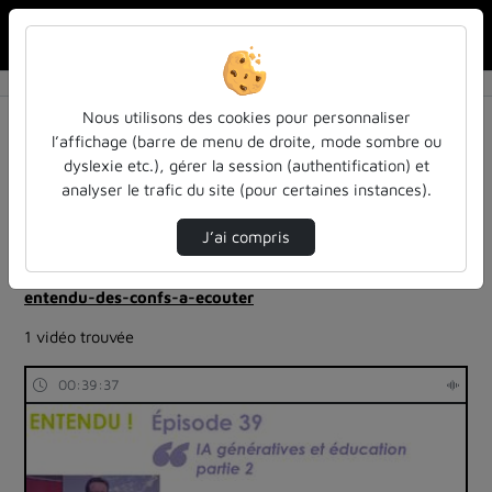
Rechercher u
Accueil
Rechercher
Résultats de la recherche
Nous utilisons des cookies pour personnaliser
l’affichage (barre de menu de droite, mode sombre ou
dyslexie etc.), gérer la session (authentification) et
Filtres actifs (cliquer pour en retirer) :
analyser le trafic du site (pour certaines instances).
Français
education
ia-lintelligence-artificielle-approches-et-usages-a-
J’ai compris
luniversite
entendu-des-confs-a-ecouter
entendu-des-confs-a-ecouter
1 vidéo trouvée
00:39:37