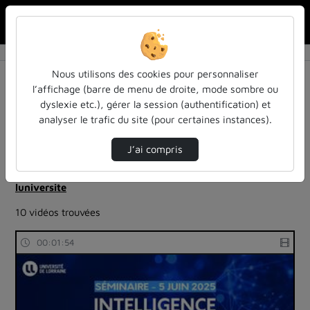
Rechercher u
Accueil
Rechercher
Résultats de la recherche
Nous utilisons des cookies pour personnaliser
l’affichage (barre de menu de droite, mode sombre ou
dyslexie etc.), gérer la session (authentification) et
Filtres actifs (cliquer pour en retirer) :
analyser le trafic du site (pour certaines instances).
Français
education
ia-lintelligence-artificielle-approches-et-usages-a-
J’ai compris
luniversite
ia-lintelligence-artificielle-approches-et-usages-a-
luniversite
10 vidéos trouvées
00:01:54