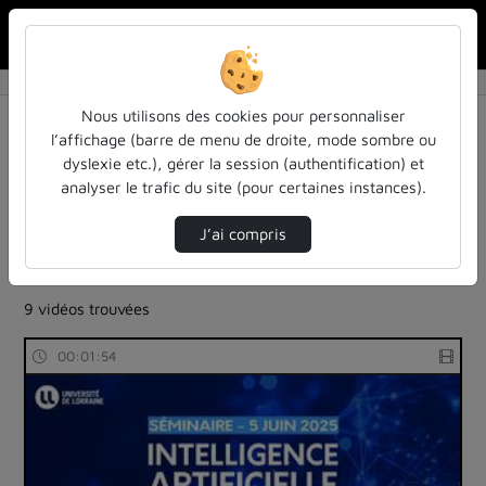
Rechercher u
Accueil
Rechercher
Résultats de la recherche
Nous utilisons des cookies pour personnaliser
l’affichage (barre de menu de droite, mode sombre ou
dyslexie etc.), gérer la session (authentification) et
Filtres actifs (cliquer pour en retirer) :
analyser le trafic du site (pour certaines instances).
Français
education
ia-lintelligence-artificielle-approches-et-usages-a-
J’ai compris
luniversite
intelligence-artificielle
9 vidéos trouvées
00:01:54