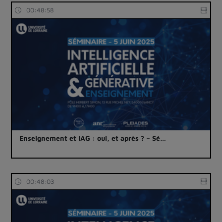
00:48:58
Enseignement et IAG : oui, et après ? – Sé…
00:48:03