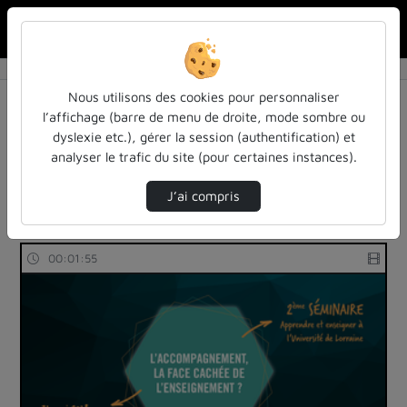
Rechercher u
Accueil
Rechercher
Résultats de la recherche
Nous utilisons des cookies pour personnaliser
l’affichage (barre de menu de droite, mode sombre ou
dyslexie etc.), gérer la session (authentification) et
Filtres actifs (cliquer pour en retirer) :
analyser le trafic du site (pour certaines instances).
Français
education
la-chaine-pedagogique
accompagnement
la-chaine-pedagogique
J’ai compris
3 vidéos trouvées
00:01:55