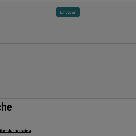
Envoyer
che
ite-de-lorraine