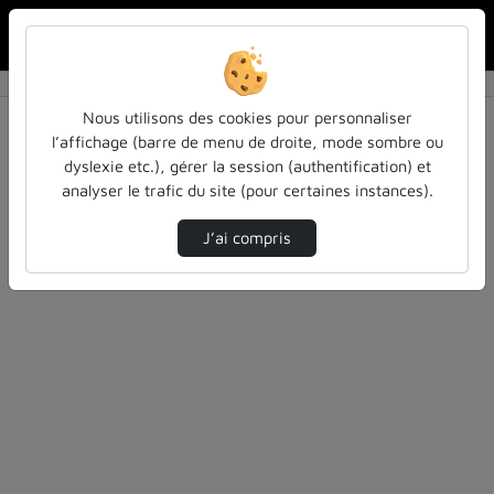
Rechercher u
Accueil
Rechercher
Résultats de la recherche
Nous utilisons des cookies pour personnaliser
l’affichage (barre de menu de droite, mode sombre ou
dyslexie etc.), gérer la session (authentification) et
Filtres actifs (cliquer pour en retirer) :
analyser le trafic du site (pour certaines instances).
Français
education
inspe-de-lorraine
temoignages
J’ai compris
11 vidéos trouvées
Désolé, aucune vidéo trouvée.