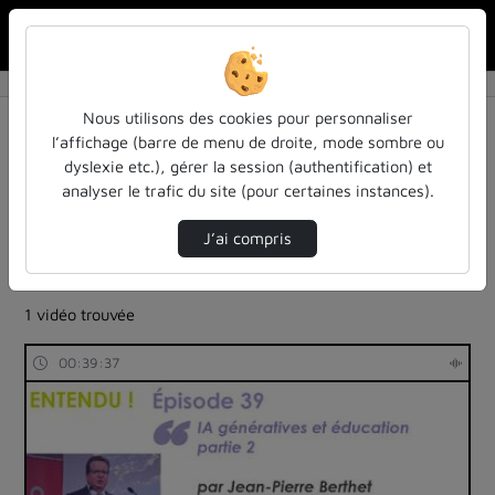
Rechercher u
Accueil
Rechercher
Résultats de la recherche
Nous utilisons des cookies pour personnaliser
l’affichage (barre de menu de droite, mode sombre ou
dyslexie etc.), gérer la session (authentification) et
Filtres actifs (cliquer pour en retirer) :
analyser le trafic du site (pour certaines instances).
Français
education
inspe-de-lorraine
ia-lintelligence-artificielle-approches-et-usages-a-
J’ai compris
luniversite
colloques-et-conferences
1 vidéo trouvée
00:39:37