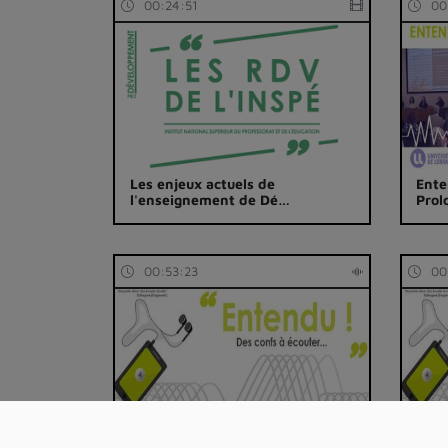
00:24:51
00
Les enjeux actuels de
Ente
l'enseignement de Dé…
Pro
00:53:23
00