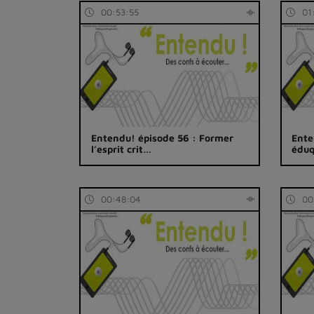
00:53:55
01
Entendu! épisode 56 : Former
Ente
l’esprit crit…
édu
00:48:04
00