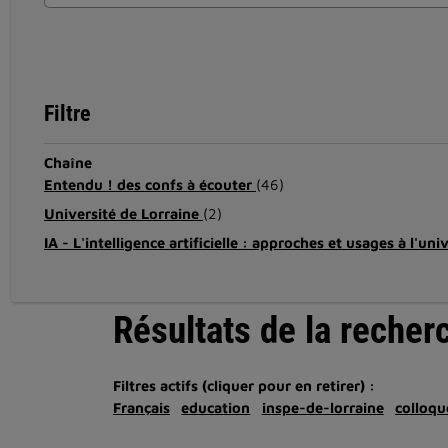
Filtre
Chaîne
Entendu ! des confs à écouter
(46)
Université de Lorraine
(2)
IA - L'intelligence artificielle : approches et usages à l'uni
Résultats de la recher
Filtres actifs (cliquer pour en retirer) :
Français
education
inspe-de-lorraine
colloqu