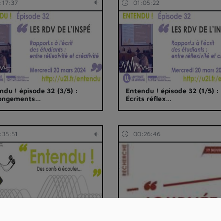
:17:37
01:05:22
ndu ! épisode 32 (3/5) :
Entendu ! épisode 32 (1/5) :
longements…
Écrits réflex…
:35:51
00:26:46