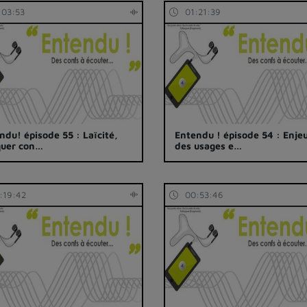
:03:53
01:21:39
ndu! épisode 55 : Laïcité,
Entendu ! épisode 54 : Enje
quer con…
des usages e…
:19:42
00:53:46