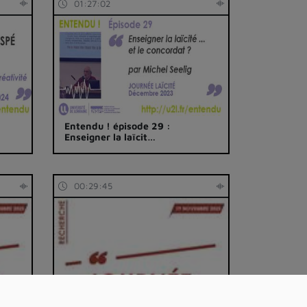
01:27:02
Entendu ! épisode 29 :
Enseigner la laïcit…
00:29:45