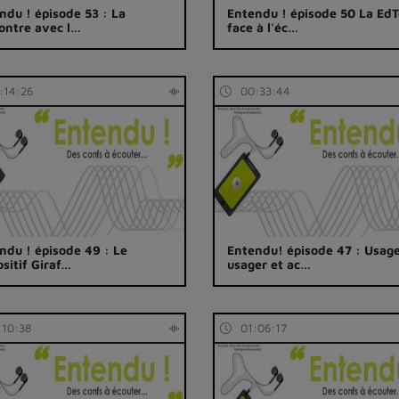
ndu ! épisode 53 : La
Entendu ! épisode 50 La Ed
ontre avec l…
face à l'éc…
:14:26
00:33:44
ndu ! épisode 49 : Le
Entendu! épisode 47 : Usag
ositif Giraf…
usager et ac…
:10:38
01:06:17