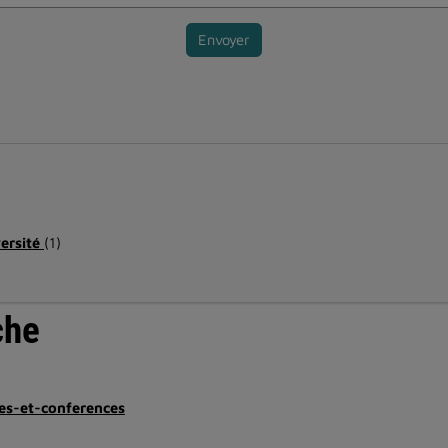
Envoyer
versité
(1)
che
es-et-conferences