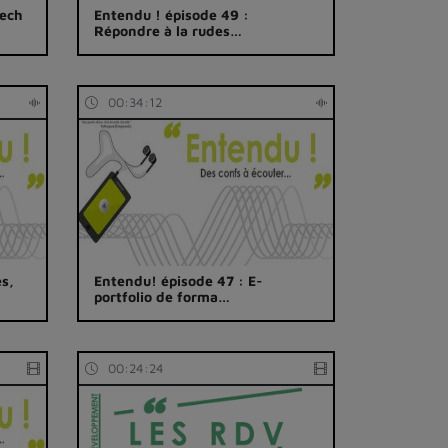
Tech
Entendu ! épisode 49 :
Répondre à la rudes…
00:34:12
es,
Entendu! épisode 47 : E-
portfolio de forma…
00:24:24