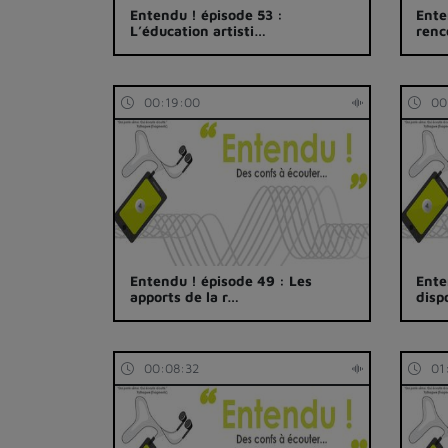
Entendu ! épisode 53 :
Ente
L’éducation artisti…
renc
00:19:00
00
Entendu ! épisode 49 : Les
Ente
apports de la r…
disp
00:08:32
01