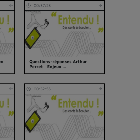
00:37:28
ux
Questions-réponses Arthur
Perret : Enjeux …
00:32:55