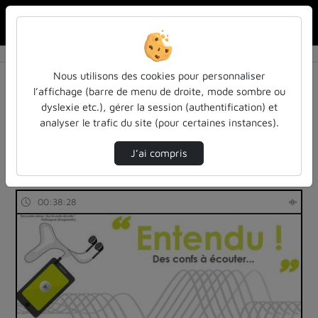
Rechercher u
Accueil
Rechercher
Résultats de la recherche
Nous utilisons des cookies pour personnaliser
l’affichage (barre de menu de droite, mode sombre ou
dyslexie etc.), gérer la session (authentification) et
Filtres actifs (cliquer pour en retirer) :
analyser le trafic du site (pour certaines instances).
Français
education
autres
entendu-des-confs-a-ecouter
entendu
J’ai compris
4 vidéos trouvées
00:38:28