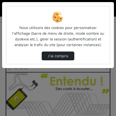
Rechercher u
Accueil
Rechercher
Résultats de la recherche
Nous utilisons des cookies pour personnaliser
l’affichage (barre de menu de droite, mode sombre ou
dyslexie etc.), gérer la session (authentification) et
Filtres actifs (cliquer pour en retirer) :
analyser le trafic du site (pour certaines instances).
Français
education
autres
master-meef
J’ai compris
3 vidéos trouvées
00:38:28